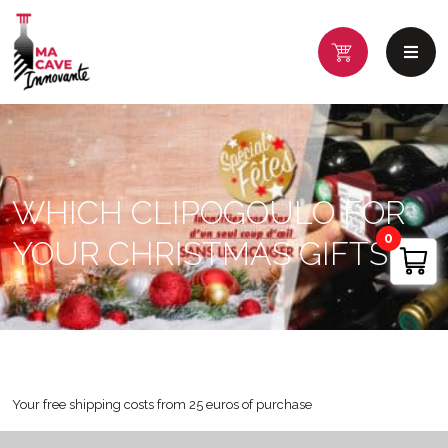
WHICH CLIPOGOULO FOR
0
YOUR CHRISTMAS GIFTS ?
Your free shipping costs from 25 euros of purchase