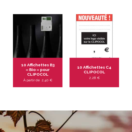
10 Affichettes B3
10 Affichettes C4
« Bio » pour
CLIPOCOL
CLIPOCOL
2,28
€
À partir de
2,40
€