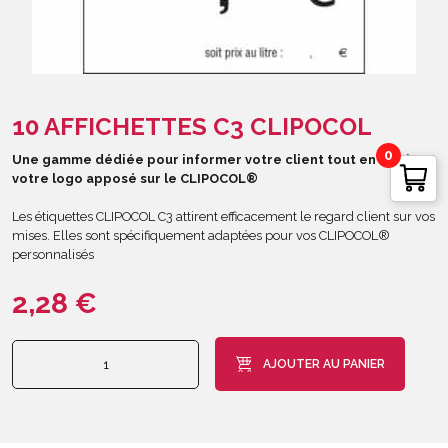
10 AFFICHETTES C3 CLIPOCOL
0
Une gamme dédiée pour informer votre client tout en affichant
votre logo apposé sur le CLIPOCOL®
Les étiquettes CLIPOCOL C3 attirent efficacement le regard client sur vos
mises. Elles sont spécifiquement adaptées pour vos CLIPOCOL®
personnalisés
2,28
€
quantité
AJOUTER AU PANIER
de
10
Affichettes
C3
CLIPOCOL