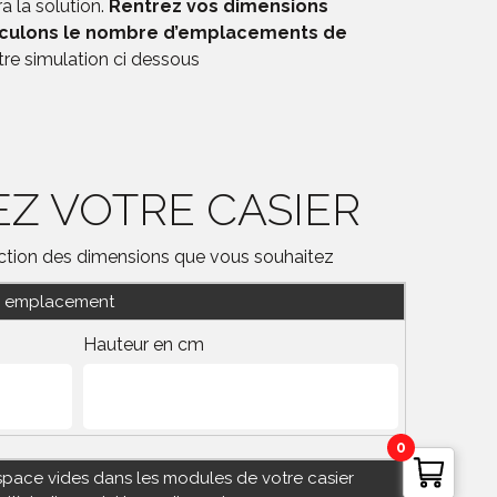
a la solution.
Rentrez vos dimensions
lculons le nombre d’emplacements de
tre simulation ci dessous
Z VOTRE CASIER
nction des dimensions que vous souhaitez
re emplacement
Hauteur en cm
0
space vides dans les modules de votre casier