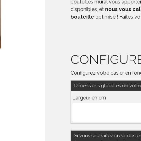
bouteilles mural vous apporter
disponibles, et
nous vous ca
bouteille
optimisé ! Faites vo
CONFIGURE
Configurez votre casier en fo
Dimensions globales de vot
Largeur en cm
Si vous souhaitez créer des e