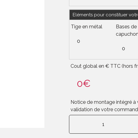
Eléments pour constituer votr
Tige en métal
Bases de f
capucho
Cout global en € TTC (hors fr
Notice de montage intégré à v
validation de votre comman
quantité
de
Configurez