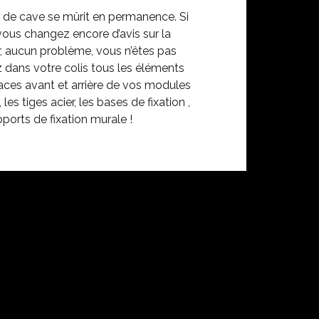
de cave se mûrit en permanence. Si
ous changez encore d’avis sur la
r, aucun problème, vous n’êtes pas
z dans votre colis tous les éléments
faces avant et arrière de vos modules
es tiges acier, les bases de fixation ,
ports de fixation murale !