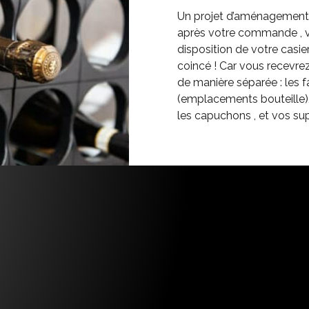
Un projet d’aménagement 
après votre commande , v
disposition de votre casie
coincé ! Car vous recevre
de manière séparée : les 
(emplacements bouteille), l
les capuchons , et vos sup