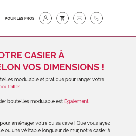
POUR LES PROS
NOS SOLUTIONS D’AFFICHAGE INFO/PRIX POUR BOUTEILLE
OTRE CASIER À
LON VOS DIMENSIONS !
eilles modulable et pratique pour ranger votre
bouteilles
.
asier bouteilles modulable est
Également
 pour aménager votre ou sa cave ! Que vous ayez
le ou une véritable longueur de mur, notre casier à