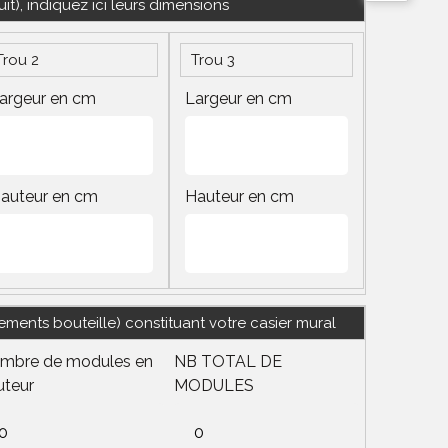
t), indiquez ici leurs dimensions
Trou 2
Trou 3
argeur en cm
Largeur en cm
auteur en cm
Hauteur en cm
nts bouteille) constituant votre casier mural
mbre de modules en
NB TOTAL DE
uteur
MODULES