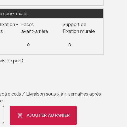
e casier mural
ixation +
Faces
Support de
ns
avant+arrière
Fixation murale
ais de port)
otre colis / Livraison sous 3 à 4 semaines après
de
AJOUTER AU PANIER