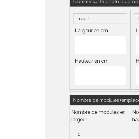
(comme sur la photo du produi
Trou 1
Largeur en cm
L
Hauteur en cm
H
Nombre de modules (emplaceme
Nombre de modules en
No
largeur
ha