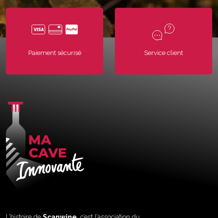
Paiement sécurisé
Service client
L’histoire de
Scanwine
, c’est l’association du